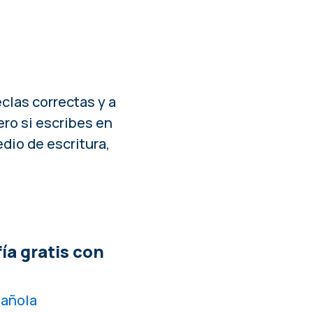
eclas correctas y a
ero si escribes en
dio de escritura
,
a gratis con
pañola