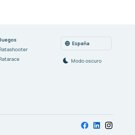
Juegos
España
Ratashooter
Ratarace
Modo oscuro