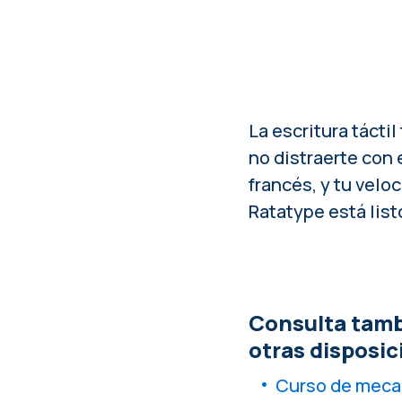
La escritura tácti
no distraerte con 
francés, y tu velo
Ratatype está list
Consulta tamb
otras disposic
Curso de mecan