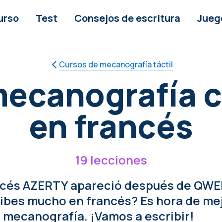
urso
Test
Consejos de escritura
Jueg
Cursos de mecanografía táctil
mecanografía c
en francés
19 lecciones
ancés AZERTY apareció después de QWE
ibes mucho en francés? Es hora de mej
 mecanografía. ¡Vamos a escribir!