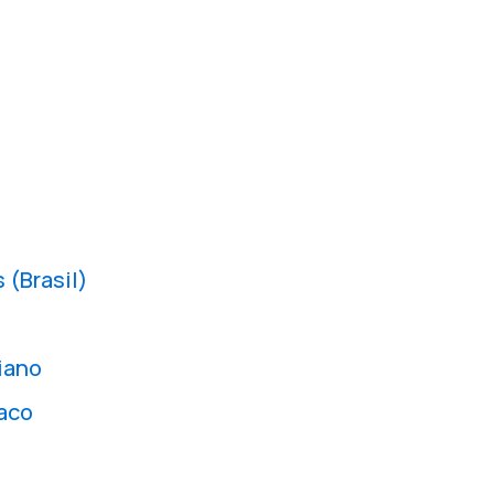
 (Brasil)
iano
laco