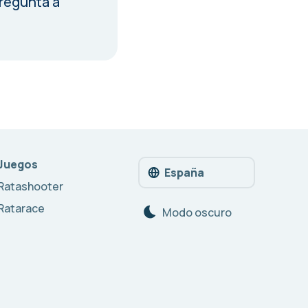
regunta a
Juegos
España
Ratashooter
Ratarace
Modo oscuro