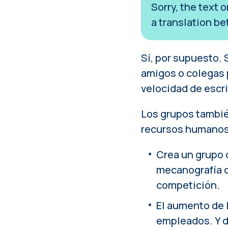
Sorry, the text 
a translation be
Sí, por supuesto.
amigos o colegas 
velocidad de escri
Los grupos tambié
recursos humanos
Crea un grupo 
mecanografía d
competición.
El aumento de l
empleados. Y 