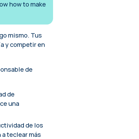
 know how to make
tigo mismo. Tus
a y competir en
sponsable de
dad de
ice una
ctividad de los
 a teclear más