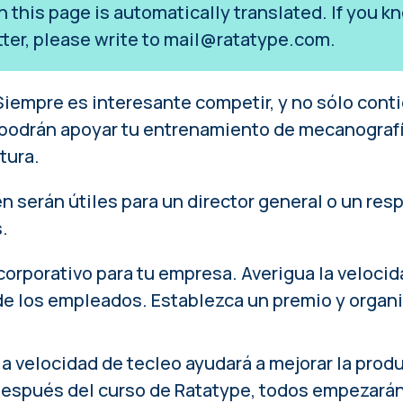
on this page is automatically translated. If you
tter, please write to
mail@ratatype.com
.
 Siempre es interesante competir, y no sólo con
podrán apoyar tu entrenamiento de mecanografí
tura.
n serán útiles para un director general o un re
.
corporativo para tu empresa
. Averigua la veloci
e los empleados. Establezca un premio y organ
a velocidad de tecleo ayudará a mejorar la produ
después del
curso de Ratatype
, todos empezarán