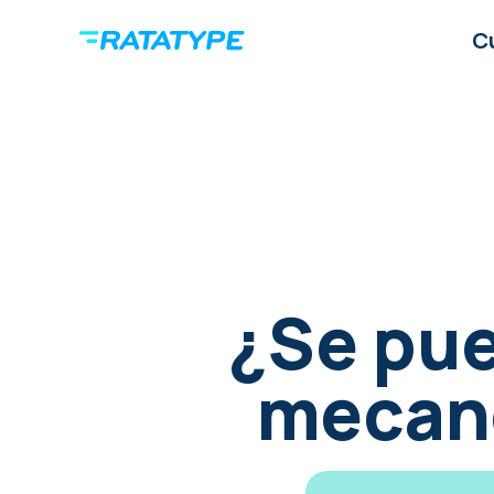
C
¿Se pue
mecano