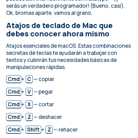
Cómo hacer capturas de pantalla en
serás un verdadero programador! (Bueno, casi).
macOS
Ok, bromas aparte, vamos al grano.
Combinaciones secretas de teclas Mac
Atajos de teclado de Mac que
para trabajar con textos
debes conocer ahora mismo
Atajos para acciones del sistema
Ver también
Atajos esenciales de macOS. Estas combinaciones
secretas de teclas te ayudarán a trabajar con
textos y cubrirán tus necesidades básicas de
manipulaciones rápidas.
Cmd
+
C
— copiar
Cmd
+
V
— pegar
Cmd
+
X
— cortar
Cmd
+
Z
— deshacer
Cmd
+
Shift
+
Z
— rehacer