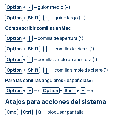
Option
+
-
— guion medio (–)
Option
+
Shift
+
-
— guion largo (—)
Cómo escribir comillas en Mac
Option
+
[
— comilla de apertura (“)
Option
+
Shift
+
[
— comilla de cierre (”)
Option
+
]
— comilla simple de apertura (‘)
Option
+
Shift
+
]
— comilla simple de cierre (’)
Para las comillas angulares «españolas»:
Option
+
+
— »
Option
+
Shift
+
+
— «
Atajos para acciones del sistema
Cmd
+
Ctrl
+
Q
— bloquear pantalla