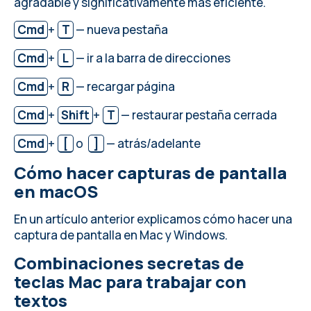
agradable y significativamente más eficiente.
Cmd
+
T
— nueva pestaña
Cmd
+
L
— ir a la barra de direcciones
Cmd
+
R
— recargar página
Cmd
+
Shift
+
T
— restaurar pestaña cerrada
Cmd
+
[
o
]
— atrás/adelante
Cómo hacer capturas de pantalla
en macOS
En un artículo anterior explicamos
cómo hacer una
captura de pantalla en Mac y Windows
.
Combinaciones secretas de
teclas Mac para trabajar con
textos