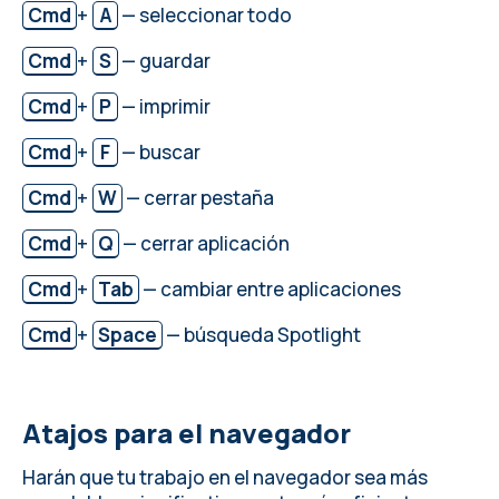
Cmd
+
A
— seleccionar todo
Cmd
+
S
— guardar
Cmd
+
P
— imprimir
Cmd
+
F
— buscar
Cmd
+
W
— cerrar pestaña
Cmd
+
Q
— cerrar aplicación
Cmd
+
Tab
— cambiar entre aplicaciones
Cmd
+
Space
— búsqueda Spotlight
Atajos para el navegador
Harán que tu trabajo en el navegador sea más