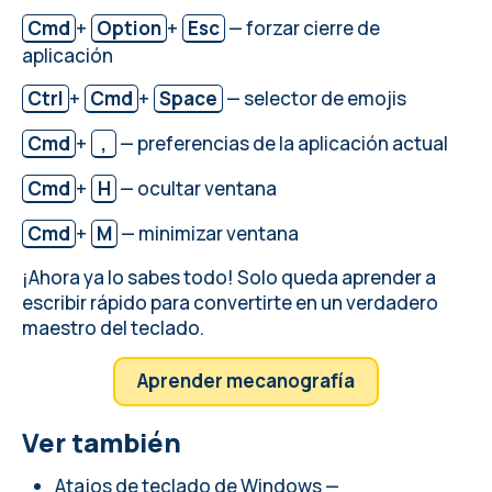
Cmd
+
Option
+
Esc
— forzar cierre de
aplicación
Ctrl
+
Cmd
+
Space
— selector de emojis
Cmd
+
,
— preferencias de la aplicación actual
Cmd
+
H
— ocultar ventana
Cmd
+
M
— minimizar ventana
¡Ahora ya lo sabes todo! Solo queda aprender a
escribir rápido para convertirte en un verdadero
maestro del teclado.
Aprender mecanografía
Ver también
Atajos de teclado de Windows —