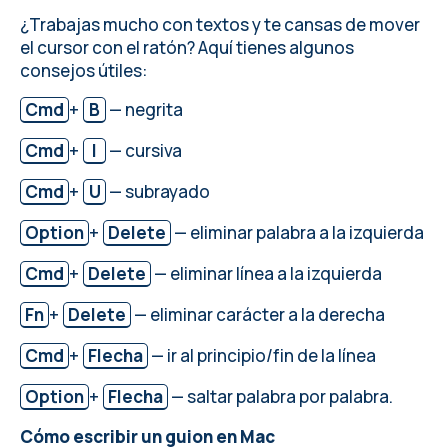
¿Trabajas mucho con textos y te cansas de mover
el cursor con el ratón? Aquí tienes algunos
consejos útiles:
Cmd
+
B
— negrita
Cmd
+
I
— cursiva
Cmd
+
U
— subrayado
Option
+
Delete
— eliminar palabra a la izquierda
Cmd
+
Delete
— eliminar línea a la izquierda
Fn
+
Delete
— eliminar carácter a la derecha
Cmd
+
Flecha
— ir al principio/fin de la línea
Option
+
Flecha
— saltar palabra por palabra.
Cómo escribir un guion en Mac