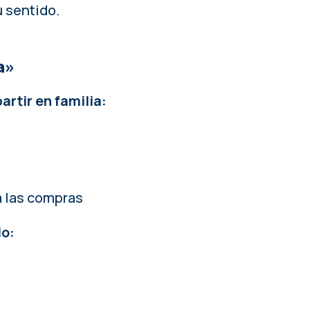
u sentido.
a»
artir en familia:
a las compras
lo: