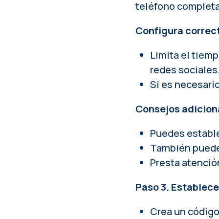
teléfono complet
Configura correct
Limita el tiem
redes sociales
Si es necesario
Consejos adicion
Puedes estable
También puede
Presta atención
Paso 3. Establece
Crea un código