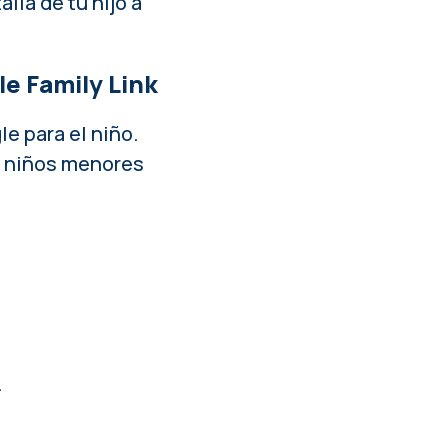
lla de tu hijo a
le Family Link
le para el niño.
ra niños menores
.