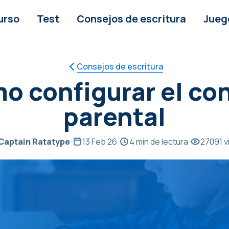
urso
Test
Consejos de escritura
Jueg
Consejos de escritura
o configurar el con
parental
Captain Ratatype
·
13 Feb 26
·
4 min de lectura
·
27091 v