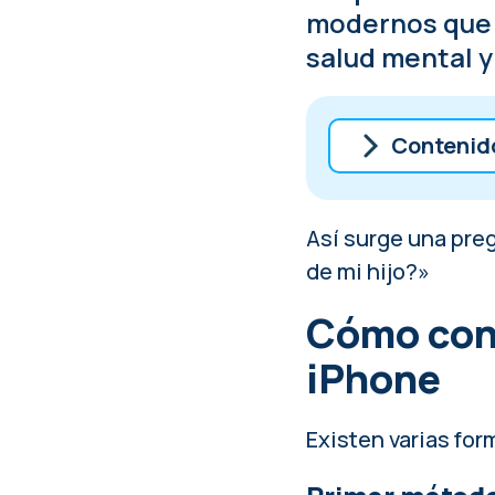
modernos que q
salud mental y 
Contenid
Cómo configu
Así surge una preg
Cómo configu
de mi hijo?»
El respeto al
Cómo conf
iPhone
Existen varias for