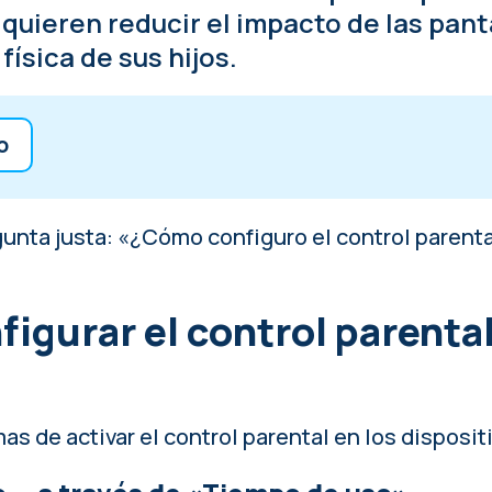
uieren reducir el impacto de las panta
física de sus hijos.
o
rar el control parental en iPhone
unta justa: «¿Cómo configuro el control parenta
rar el control parental en Android
 niño debe ser lo primero
igurar el control parental
mas de activar el control parental en los disposit