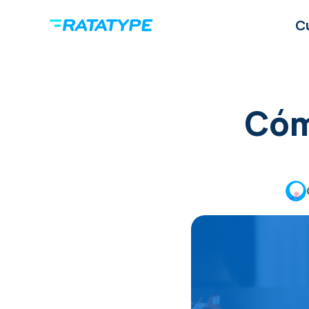
C
Cóm