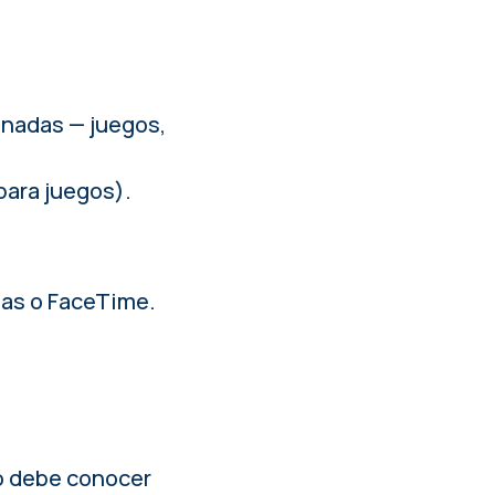
onadas — juegos,
 para juegos).
das o FaceTime.
.
no debe conocer