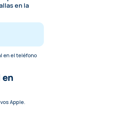
llas en la
l en el teléfono
 en
ivos Apple.