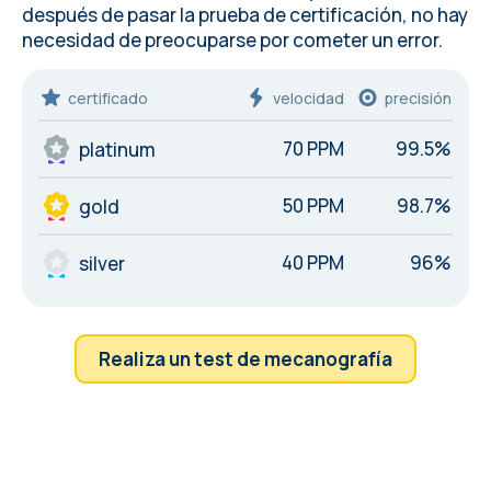
después de pasar la prueba de certificación, no hay
necesidad de preocuparse por cometer un
error
.
certificado
velocidad
precisión
70 PPM
99.5%
platinum
50 PPM
98.7%
gold
40 PPM
96%
silver
Realiza un test de mecanografía