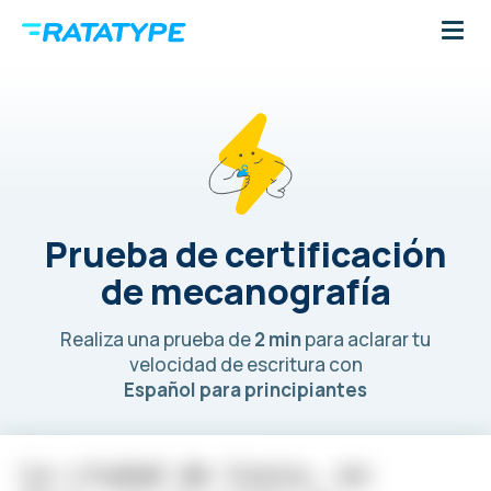
Prueba de certificación
de mecanografía
Realiza una prueba de
2 min
para aclarar tu
velocidad de escritura con
Español para principiantes
L
a
c
i
u
d
a
d
d
e
C
u
s
c
o
,
e
n